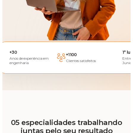
+30
1° lu
+1100
Anos de experiência em
Entre
Clientes satisfeitos
engenharia
Junior
05 especialidades trabalhando
juntas pelo seu resultado