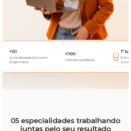
+30
1° lu
+1100
Anos de experiência em
Entre
Clientes satisfeitos
engenharia
Junior
05 especialidades trabalhando
juntas pelo seu resultado