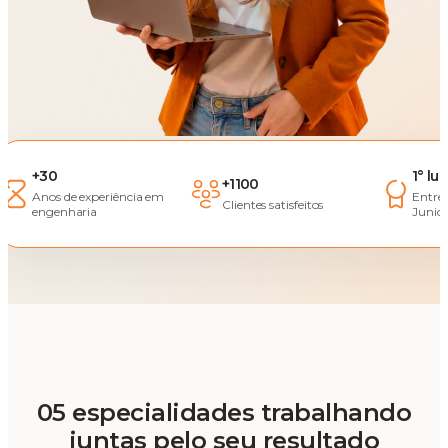
+30
1° lu
+1100
Anos de experiência em
Entre
Clientes satisfeitos
engenharia
Junior
05 especialidades trabalhando
juntas pelo seu resultado