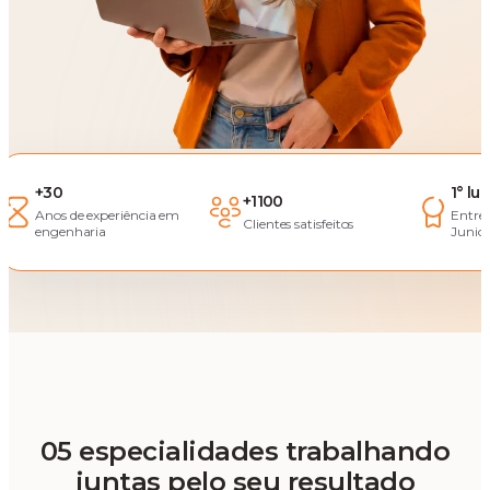
+30
1° lu
+1100
Anos de experiência em
Entre
Clientes satisfeitos
engenharia
Junior
05 especialidades trabalhando
juntas pelo seu resultado