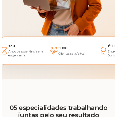
+30
1° lu
+1100
Anos de experiência em
Entre
Clientes satisfeitos
engenharia
Junior
05 especialidades trabalhando
juntas pelo seu resultado