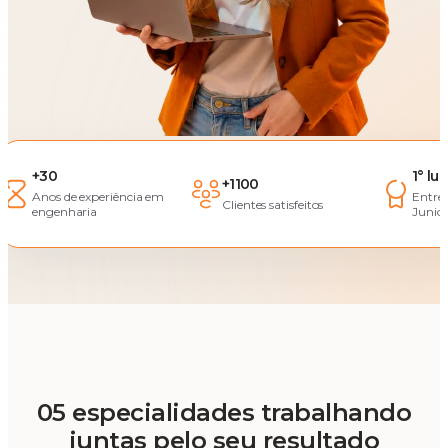
+30
1° lu
+1100
Anos de experiência em
Entre
Clientes satisfeitos
engenharia
Junior
05 especialidades trabalhando
juntas pelo seu resultado