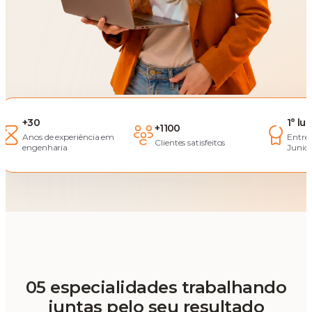
+30
1° lu
+1100
Anos de experiência em
Entre
Clientes satisfeitos
engenharia
Junior
05 especialidades trabalhando
juntas pelo seu resultado