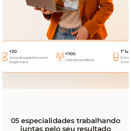
+30
1° lu
+1100
Anos de experiência em
Entre
Clientes satisfeitos
engenharia
Junior
05 especialidades trabalhando
juntas pelo seu resultado