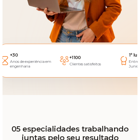
+30
1° lu
+1100
Anos de experiência em
Entre
Clientes satisfeitos
engenharia
Junior
05 especialidades trabalhando
juntas pelo seu resultado