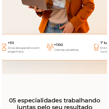
+30
1° lu
+1100
Anos de experiência em
Entre
Clientes satisfeitos
engenharia
Junior
05 especialidades trabalhando
juntas pelo seu resultado