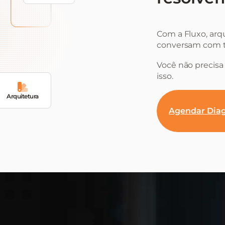
Com a Fluxo, arq
conversam com t
Você não precisa 
isso.
Arquitetura
Agendar Diag