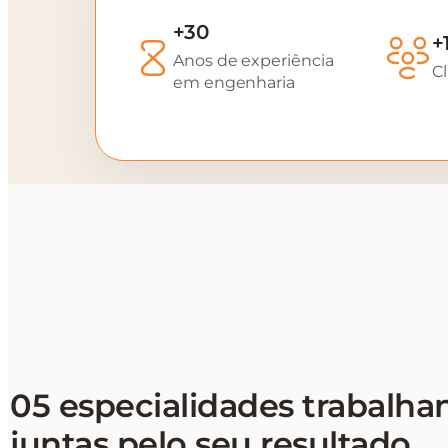
+30
+
Anos de experiência
Cl
em engenharia
05 especialidades trabalha
juntas pelo seu resultado