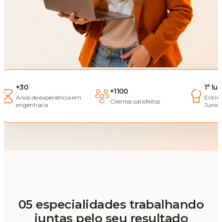
+30
1° lu
+1100
Anos de experiência em
Entre
Clientes satisfeitos
engenharia
Junior
05 especialidades trabalhando
juntas pelo seu resultado