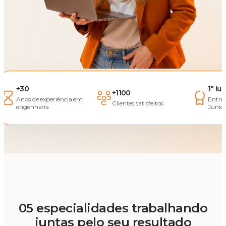
+30
1° lu
+1100
Anos de experiência em
Entre
Clientes satisfeitos
engenharia
Junior
05 especialidades trabalhando
juntas pelo seu resultado