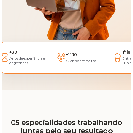
+30
1° lu
+1100
Anos de experiência em
Entre
Clientes satisfeitos
engenharia
Junior
05 especialidades trabalhando
juntas pelo seu resultado