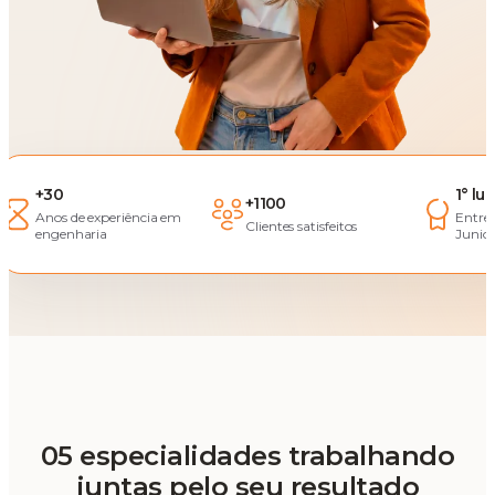
+30
1° lu
+1100
Anos de experiência em
Entre
Clientes satisfeitos
engenharia
Junior
05 especialidades trabalhando
juntas pelo seu resultado