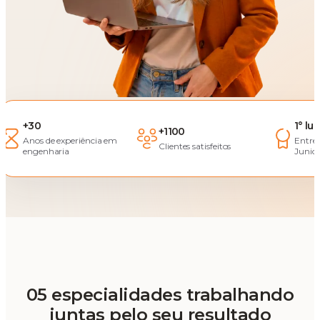
+30
1° lu
+1100
Anos de experiência em
Entre
Clientes satisfeitos
engenharia
Junior
05 especialidades trabalhando
juntas pelo seu resultado