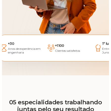
+30
1° lu
+1100
Anos de experiência em
Entre
Clientes satisfeitos
engenharia
Junior
05 especialidades trabalhando
juntas pelo seu resultado