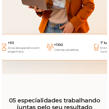
+30
1° lu
+1100
Anos de experiência em
Entre
Clientes satisfeitos
engenharia
Junior
05 especialidades trabalhando
juntas pelo seu resultado