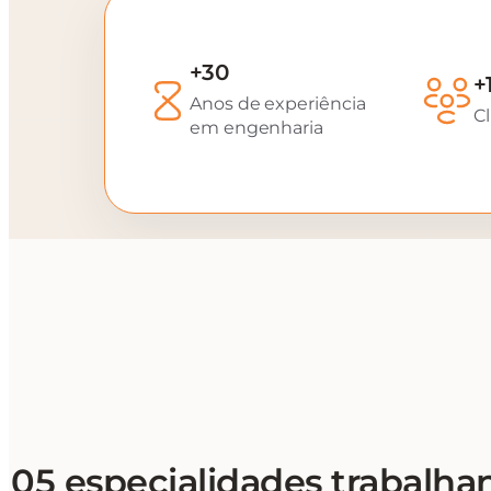
+30
+
Anos de experiência
Cl
em engenharia
05 especialidades trabalha