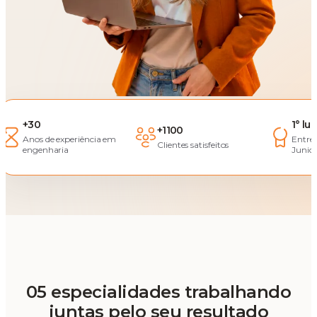
+30
1° lu
+1100
Anos de experiência em
Entre
Clientes satisfeitos
engenharia
Junior
05 especialidades trabalhando
juntas pelo seu resultado