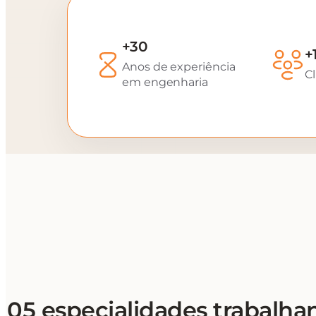
+30
+
Anos de experiência
Cl
em engenharia
05 especialidades trabalha