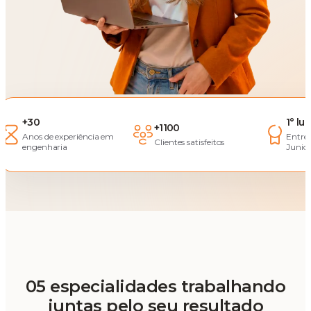
+30
1° lu
+1100
Anos de experiência em
Entre
Clientes satisfeitos
engenharia
Junior
05 especialidades trabalhando
juntas pelo seu resultado