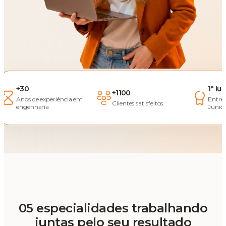
+30
1° lu
+1100
Anos de experiência em
Entre
Clientes satisfeitos
engenharia
Junior
05 especialidades trabalhando
juntas pelo seu resultado