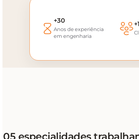
+30
+
Anos de experiência
Cl
em engenharia
05 especialidades trabalha