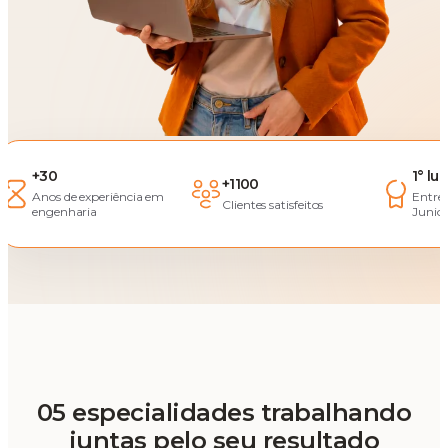
+30
1° lu
+1100
Anos de experiência em
Entre
Clientes satisfeitos
engenharia
Junior
05 especialidades trabalhando
juntas pelo seu resultado