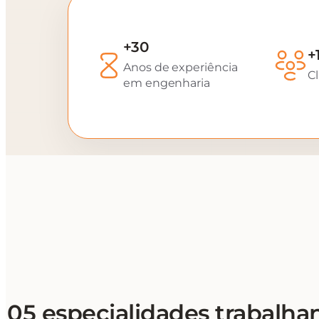
+30
+
Anos de experiência
Cl
em engenharia
05 especialidades trabalha