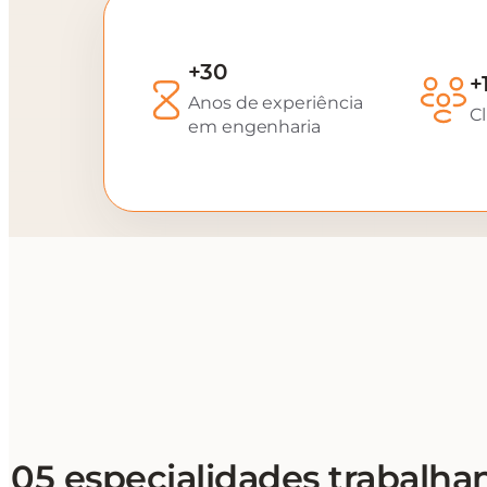
+30
+
Anos de experiência
Cl
em engenharia
05 especialidades trabalha