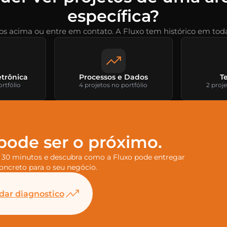
específica?
tros acima ou entre em contato. A Fluxo tem histórico em toda
etrônica
Processos e Dados
T
ortfólio
4 projetos no portfólio
2 proje
pode ser o próximo.
 30 minutos e descubra como a Fluxo pode entregar
oncreto para o seu negócio.
ar diagnostico