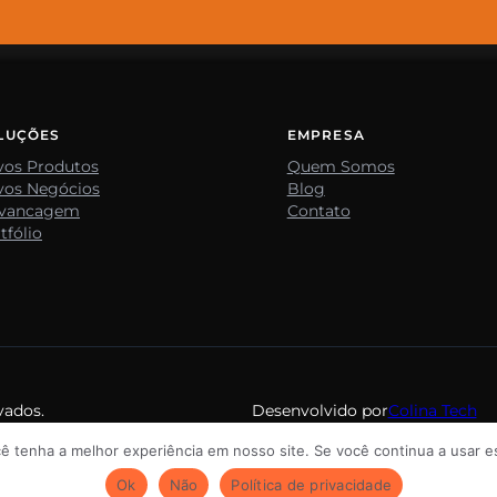
LUÇÕES
EMPRESA
vos Produtos
Quem Somos
vos Negócios
Blog
avancagem
Contato
tfólio
vados.
Desenvolvido por
Colina Tech
cê tenha a melhor experiência em nosso site. Se você continua a usar es
Ok
Não
Política de privacidade