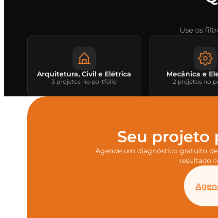
Use os fil
Arquitetura, Civil e Elétrica
Mecânica e El
3 projetos no portfólio
2 projetos no p
Seu projeto 
Agende um diagnóstico gratuito de
resultado c
Agend