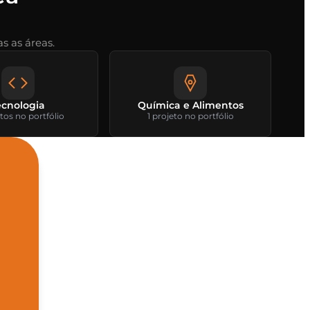
s as áreas.
ecnologia
Química e Alimentos
tos no portfólio
1 projeto no portfólio