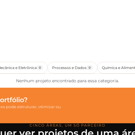
ecânica e Eletrônica
Processos e Dados
Química e Alimen
0
0
Nenhum projeto encontrado para essa categoria.
rtfólio?
o pode estruturar, otimizar ou
CINCO ÁREAS, UM SÓ PARCEIRO
uer ver projetos de uma ár