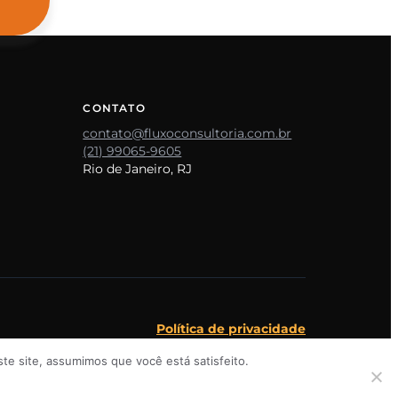
CONTATO
contato@fluxoconsultoria.com.br
(21) 99065-9605
Rio de Janeiro, RJ
Política de privacidade
te site, assumimos que você está satisfeito.