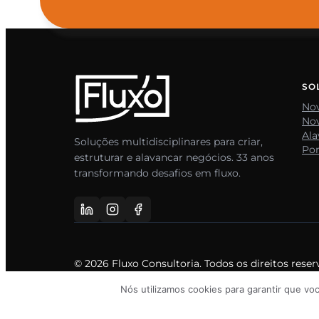
SO
No
No
Al
Soluções multidisciplinares para criar,
Por
estruturar e alavancar negócios. 33 anos
transformando desafios em fluxo.
© 2026 Fluxo Consultoria. Todos os direitos reser
Nós utilizamos cookies para garantir que vo