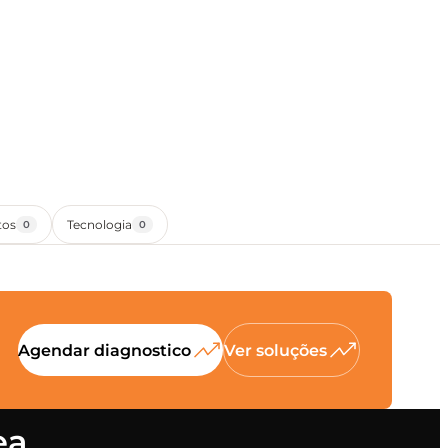
tos
Tecnologia
0
0
Agendar diagnostico
Ver soluções
ea