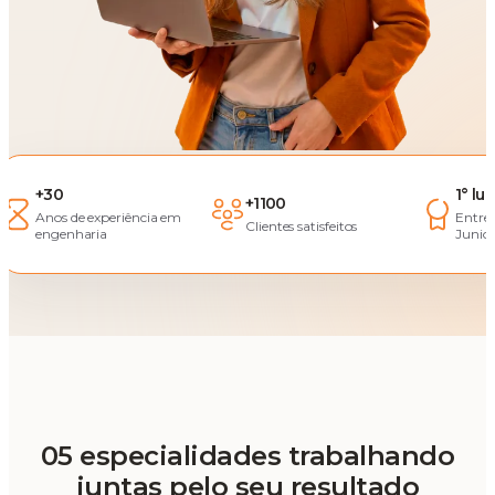
+30
1° lu
+1100
Anos de experiência em
Entre
Clientes satisfeitos
engenharia
Junior
05 especialidades trabalhando
juntas pelo seu resultado