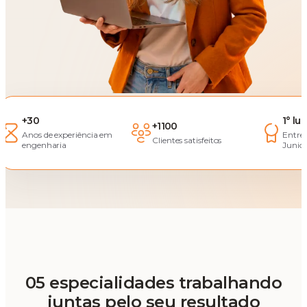
+30
1° lu
+1100
Anos de experiência em
Entre
Clientes satisfeitos
engenharia
Junior
05 especialidades trabalhando
juntas pelo seu resultado