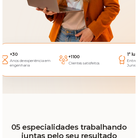
+30
1° lu
+1100
Anos de experiência em
Entre
Clientes satisfeitos
engenharia
Junior
05 especialidades trabalhando
juntas pelo seu resultado