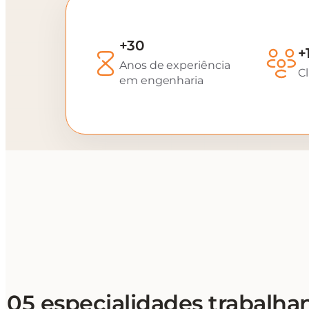
+30
+
Anos de experiência
Cl
em engenharia
05 especialidades trabalha