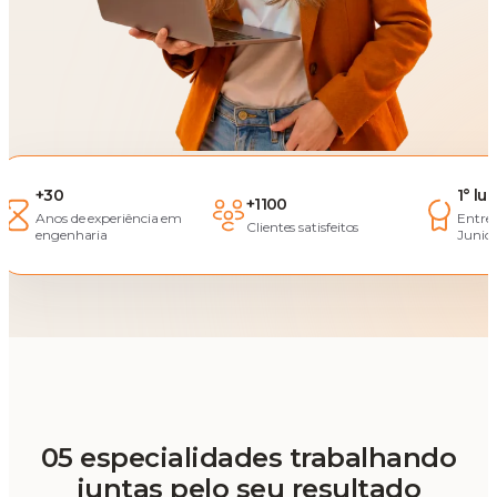
+30
1° lu
+1100
Anos de experiência em
Entre
Clientes satisfeitos
engenharia
Junior
05 especialidades trabalhando
juntas pelo seu resultado