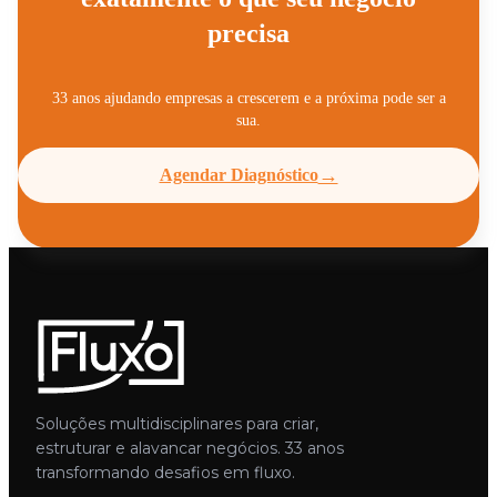
ele exige a multidisciplinaridade que a Fluxo entrega.
precisa
33 anos ajudando empresas a crescerem e a próxima pode ser a
sua.
→
Agendar Diagnóstico
Soluções multidisciplinares para criar,
estruturar e alavancar negócios. 33 anos
transformando desafios em fluxo.