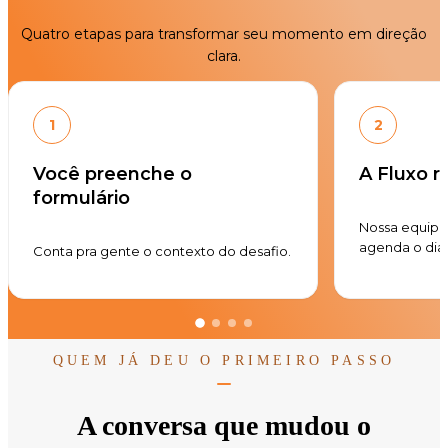
Quatro etapas para transformar seu momento em direção
clara.
1
2
Você preenche o
A Fluxo 
formulário
Nossa equip
agenda o dia
Conta pra gente o contexto do desafio.
QUEM JÁ DEU O PRIMEIRO PASSO
A conversa que mudou o