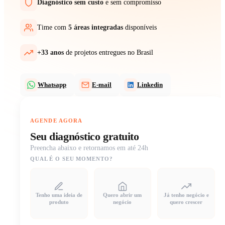
Diagnóstico sem custo
e sem compromisso
Time com
5 áreas integradas
disponíveis
+33 anos
de projetos entregues no Brasil
Whatsapp
E-mail
Linkedin
AGENDE AGORA
Seu diagnóstico gratuito
Preencha abaixo e retornamos em até 24h
QUAL É O SEU MOMENTO?
Tenho uma ideia de
Quero abrir um
Já tenho negócio e
produto
negócio
quero crescer